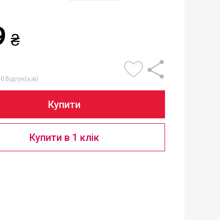
9
₴
0 Відгук(а,ів)
Купити
Купити в 1 клік