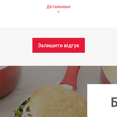
домийній машині:
Так
13 см
9 см
В ная
Залишити відгук
Чехія
Б