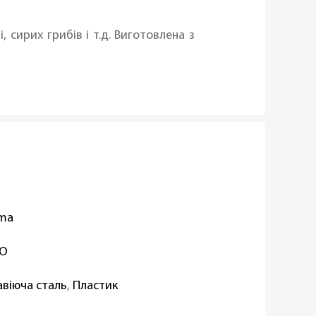
ирих грибів і т.д. Виготовлена ​​з
oma
TO
віюча сталь
,
Пластик