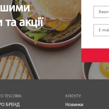
ршими
та акції
О TESCOMA:
КЛІЄНТУ:
РО БРЕНД
Новинки