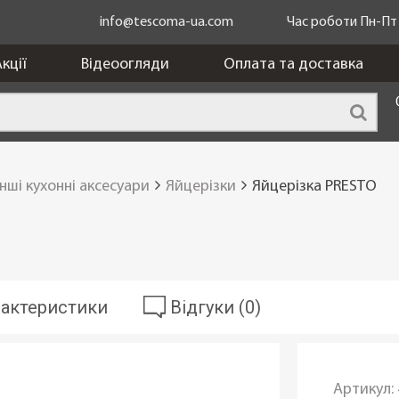
info@tescoma-ua.com
Час роботи Пн-Пт з
кції
Відеоогляди
Оплата та доставка
Інші кухонні аксесуари
Яйцерізки
Яйцерізка PRESTO
актеристики
Відгуки (0)
Артикул: