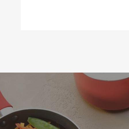
Можливість використання в посу
Довжина:
Ширина:
Статус товару:
Країна реєстрація бренду: