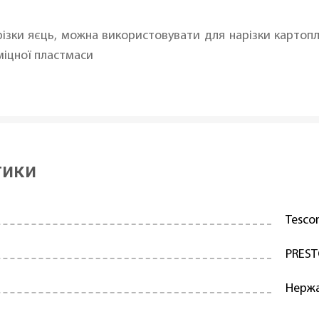
зки яєць, можна використовувати для нарізки картоплі, с
 міцної пластмаси
тики
Tesc
PRES
Нержа