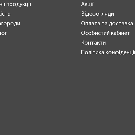
нії продукції
Акції
ість
Відеоогляди
агороди
Оплата та доставка
лог
Особистий кабінет
Контакти
Політика конфіденці