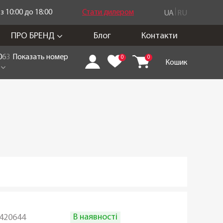
 10:00 до 18:00
Стати дилером
UA
RU
ПРО БРЕНД
Блог
Контакти
0
6
3
Показать номер
0
0
Кошик
В наявності
420644