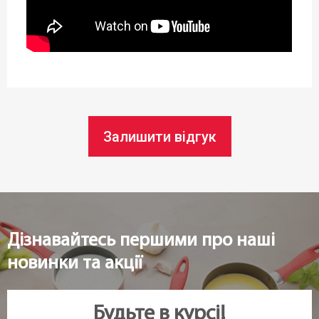
Довжина:
45 см
Ширина:
38 см
Залишити відгук
Статус товару:
В наявності
Країна реєстрація бренду:
Чехія
Дізнавайтесь першими про наші
новинки та акції
Будьте в курсі!