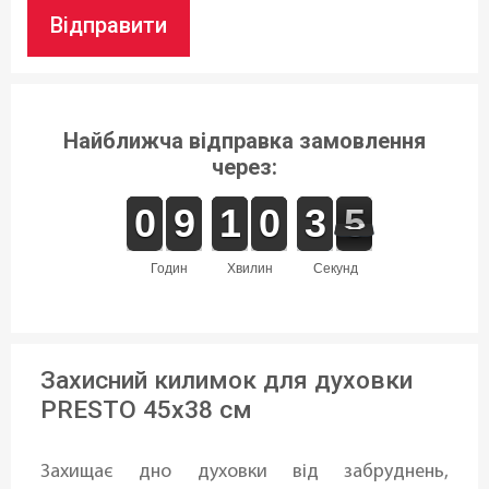
Відправити
Найближча відправка замовлення
через:
9
9
0
0
8
8
9
9
1
1
1
1
9
9
0
0
4
3
3
5
5
4
годин
хвилин
секунд
Захисний килимок для духовки
PRESTO 45x38 см
Захищає дно духовки від забруднень,