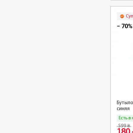
Су
− 70%
Бутыло
синяя
Есть в
599
₴
180