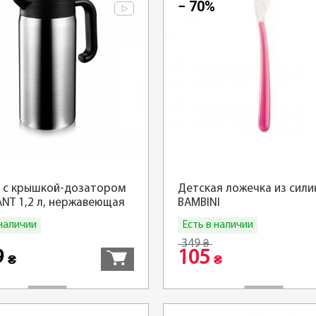
− 70%
 с крышкой-дозатором
Детская ложечка из сили
NT 1,2 л, нержавеющая
BAMBINI
 наличии
Есть в наличии
Купить
349
₴
9
105
₴
₴