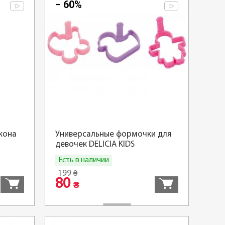
− 60%
кона
Универсальные формочки для
девочек DELICIA KIDS
Есть в наличии
Купить
Купить
199
₴
80
₴