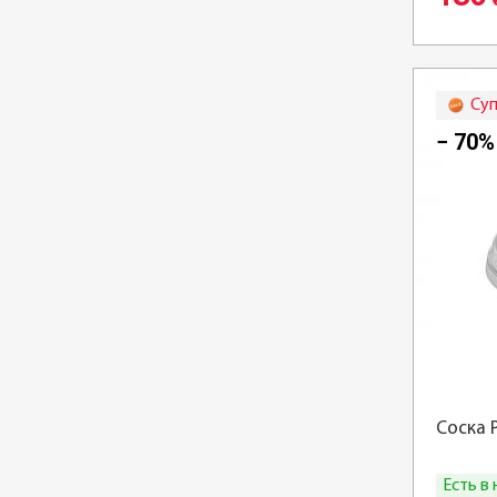
Су
− 70%
Соска P
Есть в