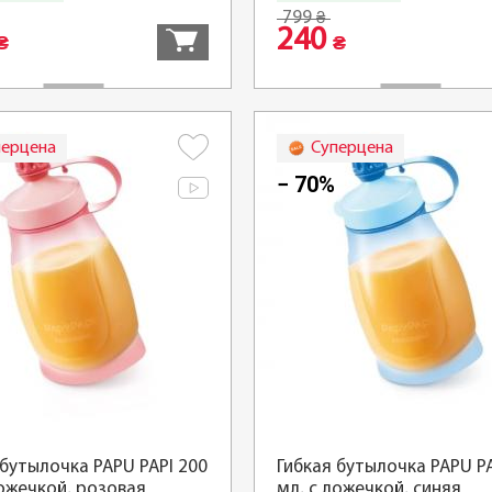
799
₴
240
₴
₴
перцена
Суперцена
− 70%
 бутылочка PAPU PAPI 200
Гибкая бутылочка PAPU PA
ложечкой, розовая
мл, с ложечкой, синяя