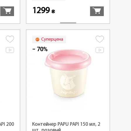
1299
₴
Суперцена
− 70%
PI 200
Контейнер PAPU PAPI 150 мл, 2
шт., розовый