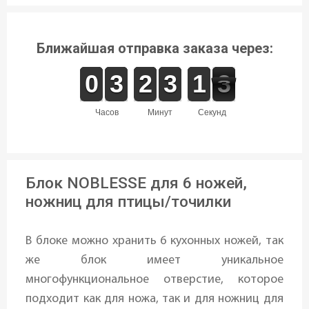
Ближайшая отправка заказа через:
9
9
0
0
2
2
3
3
1
1
2
2
2
2
3
3
1
1
1
1
3
2
2
часов
минут
секунд
Блок NOBLESSE для 6 ножей,
ножниц для птицы/точилки
В блоке можно хранить 6 кухонных ножей, так
же блок имеет уникальное
многофункциональное отверстие, которое
подходит как для ножа, так и для ножниц для