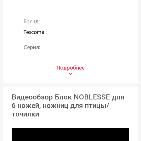
Бренд:
Tescoma
Серия:
NOBLESSE
Материал блока:
Бук
Видеообзор Блок NOBLESSE для
Возможность использования в
6 ножей, ножниц для птицы/
посудомоечной машине:
точилки
нет
Высота: