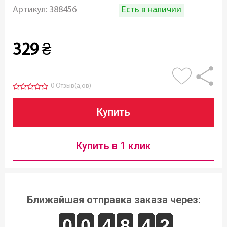
Есть в наличии
Артикул:
388456
329
₴
0 Отзыв(а,ов)
Купить
Купить в 1 клик
Ближайшая отправка заказа через:
9
9
0
0
9
9
0
0
3
3
4
4
7
7
8
8
3
3
4
4
2
1
2