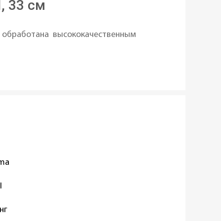
, 33 см
о обработана высококачественным
oma
I
нг