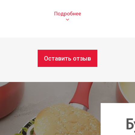
Мета
36 см
33 см
19 см
Оставить отзыв
Есть 
Чехия
Б