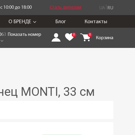
 10:00 до 18:00
Стать дилером
UA
RU
О БРЕНДЕ
Блог
Контакты
0
6
3
Показать номер
0
0
Корзина
ец MONTI, 33 см