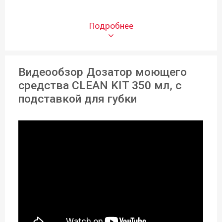
CLEAN KIT
Объем (л):
350 мл
Видеообзор Дозатор моющего
Материал:
средства CLEAN KIT 350 мл, с
Пластик
подставкой для губки
Особенности:
С местом для губки
Тип поставки:
Один предмет
Высота:
18 см