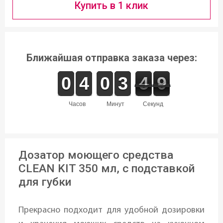
Купить в 1 клик
Ближайшая отправка заказа через:
9
9
0
0
3
3
4
4
9
9
0
0
2
2
3
3
5
4
0
9
4
9
часов
минут
секунд
Дозатор моющего средства
CLEAN KIT 350 мл, с подставкой
для губки
Прекрасно подходит для удобной дозировки