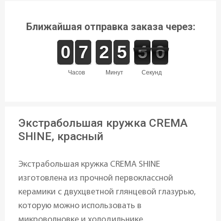
Ближайшая отправка заказа через:
9
9
0
0
6
6
7
7
1
1
2
2
4
4
5
5
5
4
0
9
4
9
часов
минут
секунд
Экстрабольшая кружка CREMA
SHINE, красный
Экстрабольшая кружка CREMA SHINE
изготовлена ​​из прочной первоклассной
керамики с двухцветной глянцевой глазурью,
которую можно использовать в
микроволновке и холодильнике.