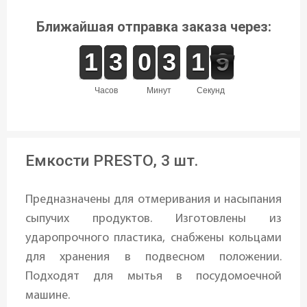
Ближайшая отправка заказа через:
1
1
1
1
2
2
3
3
9
9
0
0
2
2
3
3
2
1
1
9
8
8
часов
минут
секунд
Емкости PRESTO, 3 шт.
Предназначены для отмеривания и насыпания
сыпучих продуктов. Изготовлены из
ударопрочного пластика, снабжены кольцами
для хранения в подвесном положении.
Подходят для мытья в посудомоечной
машине.