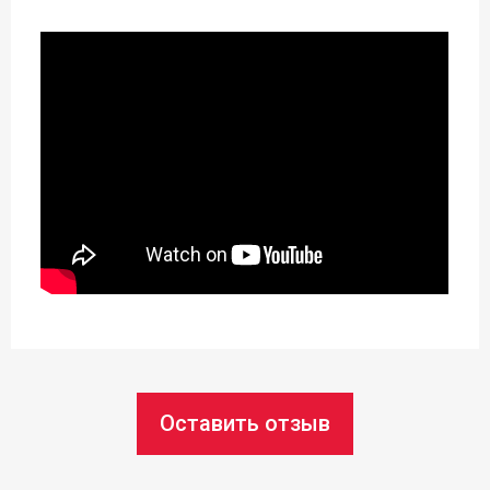
Возможность использования в
посудомоечной машине:
да
Длина:
17 см
Статус товара:
Под заказ
Страна регистрация бренда:
Чехия
Оставить отзыв