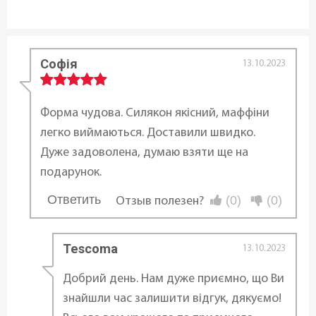
Диаметр ø:
7 см
Софія
13.10.2023
Высота:
3 см
Форма чудова. Силякон якісний, маффіни
легко виймаються. Доставили швидко.
Длина:
Дуже задоволена, думаю взяти ще на
39 см
подарунок.
Ответить
(0)
(0)
Отзыв полезен?
Ширина:
...
27 см
Tescoma
13.10.2023
Статус товара:
Добрий день. Нам дуже приємно, що Ви
Есть в наличии
знайшли час залишити відгук, дякуємо!