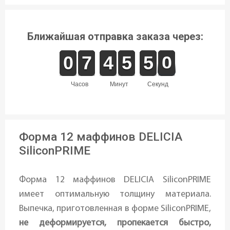
Ближайшая отправка заказа через:
9
9
0
0
6
6
7
7
3
3
4
4
4
4
5
5
5
4
0
9
5
0
часов
минут
секунд
Форма 12 маффинов DELICIA
SiliconPRIME
Форма 12 маффинов DELICIA SiliconPRIME
имеет оптимальную толщину материала.
Выпечка, приготовленная в форме SiliconPRIME,
не деформируется, пропекается быстро,