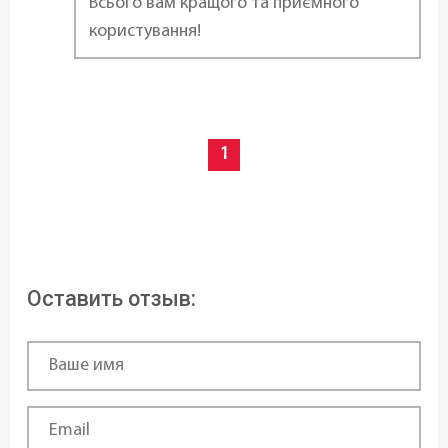
Всього вам кращого та приємного
Страна регистрация бренда:
користування!
Чехия
1
Оставить отзыв: