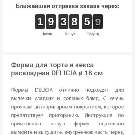
Ближайшая отправка заказа через:
1
1
1
1
8
8
9
9
2
2
3
3
9
8
8
0
5
5
9
8
8
часов
минут
секунд
Форма для торта и кекса
раскладная DELICIA ø 18 см
Формы DELICIA отлично подходят для
выпечки сладких и соленых блюд. С очень
прочным антипригарным покрытием, которое
препятствует пригоранию. Инструкция по
применению: новую форму тщательно
вымойте и высушите, внутреннюю часть перед