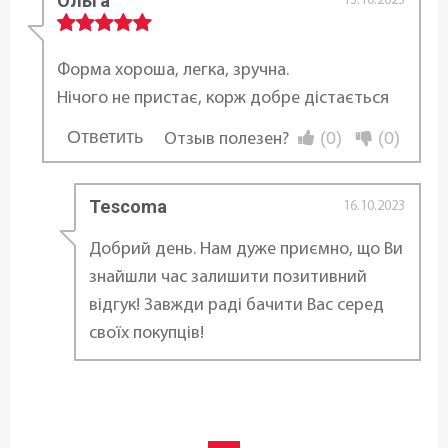
Ольга
Материал:
13.10.2023
Сталь
Форма хороша, легка, зручна.
Форма:
Нічого не пристає, корж добре дістається
Круглая
Ответить
(0)
(0)
Отзыв полезен?
...
Антипригарное покрытие:
С антипригарным покрытием
Tescoma
16.10.2023
Возможность использования в
Добрий день. Нам дуже приємно, що Ви
посудомоечной машине:
знайшли час залишити позитивний
відгук! Завжди раді бачити Вас серед
да
своїх покупців!
Диаметр ø:
18 см
Высота: