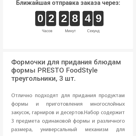
Ближайшая отправка заказа через:
9
9
0
0
1
1
2
2
1
1
2
2
7
7
8
8
5
4
4
9
8
9
часов
минут
секунд
Формочки для придания блюдам
формы PRESTO FoodStyle
треугольники, 3 шт.
Отлично подходят для придания продуктам
формы и приготовления многослойных
закусок, гарниров и десертов.Набор содержит
3 предмета одинаковой формы и различного
размера, универсальный механизм для