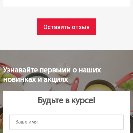
Пластик
Форма:
Оставить отзыв
Треугольная
Особенности:
Мерная шкала
Узнавайте первыми о наших
Тип поставки:
новинках и акциях
Набор
Высота:
Будьте в курсе!
6 см
Статус товара:
Под заказ