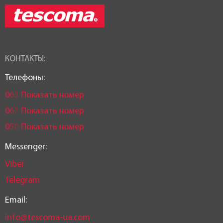
Длина:
52 см
Статус товара:
КОНТАКТЫ:
Есть в наличии
Телефоны:
Страна регистрация бренда:
0
6
3
Показать номер
Чехия
0
6
7
Показать номер
0
5
0
Показать номер
Messenger:
Viber
Telegram
Email:
info@tescoma-ua.com