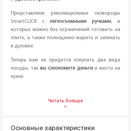
Представляем революционные сковороды
SmartCLICK с
легкосъемными ручками
, в
которых можно без ограничений готовить на
плите, а также полноценно жарить и запекать
в духовке.
Теперь вам не придется покупать два вида
посуды, так
вы сэкономите деньги
и место на
кухне.
Использовать сковороду очень просто: с
установленной ручкой SmartCLICK
представляет собой высококачественную
полноразмерную сковороду, а со снятой
ручкой она полностью
заменяет форму для
Основные характеристики