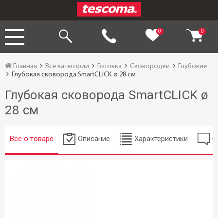
0
0
Главная
Все категории
Готовка
Сковородки
Глубокие
Глубокая сковорода SmartCLICK ø 28 см
Глубокая сковорода SmartCLICK ø
28 см
Все о товаре
Описание
Характеристики
О