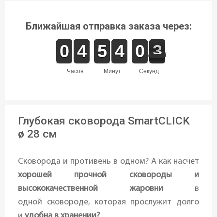
Ближайшая отправка заказа через:
9
9
0
0
3
3
4
4
4
4
5
5
3
3
4
4
9
9
0
0
3
3
2
часов
минут
секунд
Глубокая сковорода SmartCLICK
ø 28 см
Сковорода и противень в одном? А как насчет
хорошей прочной сковороды и
высококачественной жаровни
в
одной сковороде, которая прослужит долго
и
удобна в хранении?