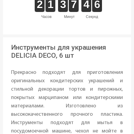
1
1
2
2
1
1
1
1
2
2
3
3
6
6
7
7
5
4
4
6
5
6
часов
минут
секунд
Инструменты для украшения
DELICIA DECO, 6 шт
Прекрасно подходят для приготовления
оригинальных кондитерских украшений и
стильной декорации тортов и пирожных,
покрытых марципаном или кондитерскими
материалами. Изготовлено из
высококачественного прочного пластика.
Инструменты подходят для мытья в
посудомоечной машине, чехол не мойте в