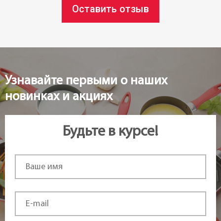
Материал:
Оставить отзыв
Пластик
Возможность использования в
посудомоечной машине:
да
Узнавайте первыми о наших
Статус товара:
новинках и акциях
Под заказ
Будьте в курсе!
Страна регистрация бренда:
Чехия