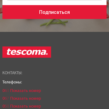
Круглая
Подписаться
Особенности:
Мерная шкала
,
Отверстие для пара
,
Многослойное дно
Антипригарное покрытие:
Без покрытия
Тип покрытия:
Без покрытия
КОНТАКТЫ:
Цвет:
Телефоны:
Хром
0
6
3
Показать номер
0
6
7
Показать номер
Совместимость с источниками тепла:
0
5
0
Показать номер
Газовые
,
Электрические
,