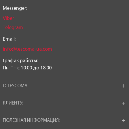
Стеклокерамические
,
Индукционные
,
Messenger:
Все виды плит
Viber
Telegram
Возможность использования в
посудомоечной машине:
Email:
да
info@tescoma-ua.com
Диаметр ø:
График работы:
Пн-Пт c 10:00 до 18:00
20 см
Высота:
О TESCOMA:
17,5 см
КЛИЕНТУ:
Длина:
28 см
ПОЛЕЗНАЯ ИНФОРМАЦИЯ: