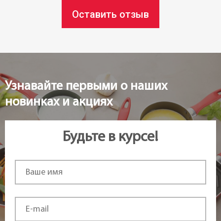
Материал:
Оставить отзыв
Нержавеющая сталь
Крышка:
С крышкой
Узнавайте первыми о наших
Материал крышки:
новинках и акциях
Стекло
Материал ручек:
Будьте в курсе!
Нержавеющая сталь
Тип крепления ручек:
Точечная сварка
Форма: