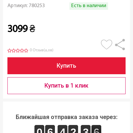
Есть в наличии
Артикул:
780253
3099
₴
0 Отзыв(а,ов)
Купить
Купить в 1 клик
Ближайшая отправка заказа через:
9
9
0
0
5
5
6
6
3
3
4
4
1
1
2
2
4
3
3
7
6
6