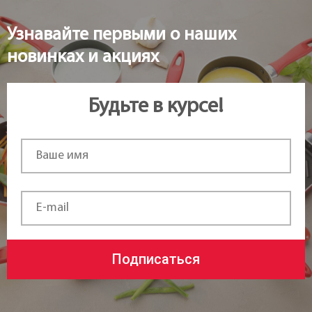
32,5 см
Узнавайте первыми о наших
Статус товара:
новинках и акциях
Есть в наличии
Будьте в курсе!
Страна регистрация бренда:
Чехия
Подписаться