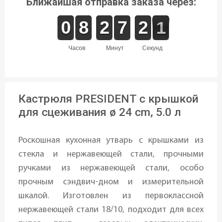
Ближайшая отправка заказа через:
9
9
0
0
7
7
8
8
1
1
2
2
6
6
7
7
1
1
2
2
1
0
0
часов
минут
секунд
Кастрюля PRESIDENT с крышкой
для сцеживания ø 24 cm, 5.0 л
Роскошная кухонная утварь с крышками из
стекла и нержавеющей стали, прочными
ручками из нержавеющей стали, особо
прочным сэндвич-дном и измерительной
шкалой. Изготовлен из первоклассной
нержавеющей стали 18/10, подходит для всех