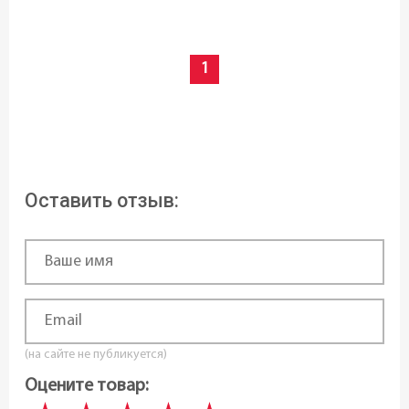
Форма:
Круглая
1
Особенности:
Мерная шкала
,
Отверстие для пара
,
Многослойное дно
Оставить отзыв:
Антипригарное покрытие:
Без покрытия
Тип покрытия:
Без покрытия
Цвет:
(на сайте не публикуется)
Хром
Оцените товар: