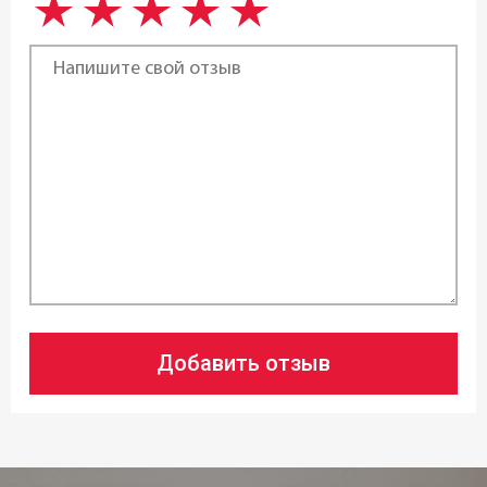
Совместимость с источниками тепла:
Газовые
,
Электрические
,
Стеклокерамические
,
Индукционные
,
Все виды плит
Возможность использования в
посудомоечной машине:
да
Диаметр ø:
24 см
Добавить отзыв
Высота:
17,5 см
Длина: