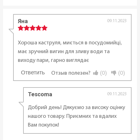
5,0 л
Яна
Материал:
09.11.2023
Нержавеющая сталь
Хороша каструля, миється в посудомийці,
Крышка:
має зручний вигин для зливу води та
С крышкой
виходу пари, гарно виглядає
Ответить
(0)
(0)
Материал крышки:
Отзыв полезен?
...
Стекло
Tescoma
09.11.2023
Материал ручек:
Добрий день! Дякуємо за високу оцінку
Нержавеющая сталь
нашого товару. Приємних та вдалих
Тип крепления ручек:
Вам покупок!
Точечная сварка