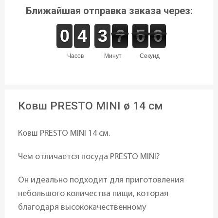
Ближайшая отправка заказа через:
9
9
0
0
3
3
4
4
2
2
3
3
7
6
0
5
0
9
6
5
9
часов
минут
секунд
Ковш PRESTO MINI ø 14 см
Ковш PRESTO MINI 14 см.
Чем отличается посуда PRESTO MINI?
Он идеально подходит для приготовления
небольшого количества пищи, которая
благодаря высококачественному