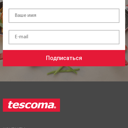
посудомоечной машине:
да
Диаметр ø:
14 см
Высота:
Подписаться
8,5 см
Длина:
26 см
Статус товара:
Есть в наличии
Страна регистрация бренда: