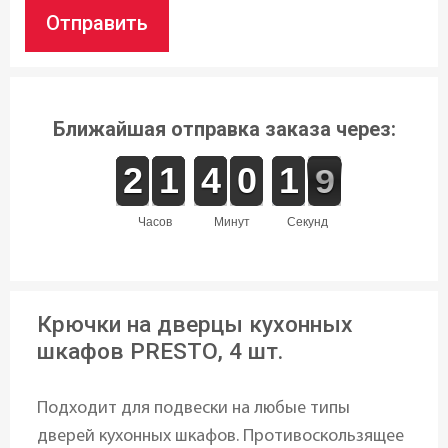
Отправить
Ближайшая отправка заказа через:
1
1
2
2
1
1
1
1
3
3
4
4
9
9
0
0
2
1
1
9
8
8
часов
минут
секунд
Крючки на дверцы кухонных
шкафов PRESTO, 4 шт.
Подходит для подвески на любые типы
дверей кухонных шкафов. Противоскользящее