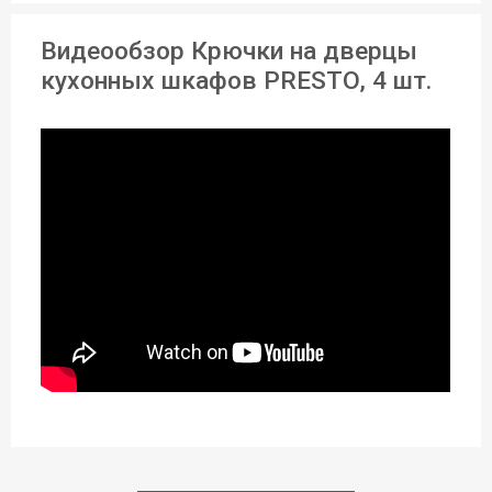
6 см
Видеообзор Крючки на дверцы
Длина:
кухонных шкафов PRESTO, 4 шт.
4,5 см
Ширина:
4 см
Страна регистрация бренда:
Чехия