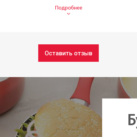
Один
30 см
Под з
Чехия
Оставить отзыв
Б