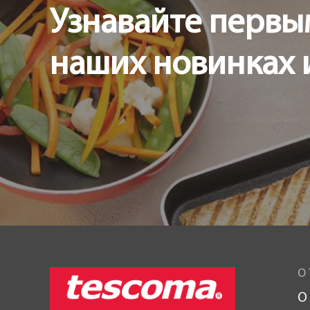
Узнавайте первы
наших новинках 
О 
О