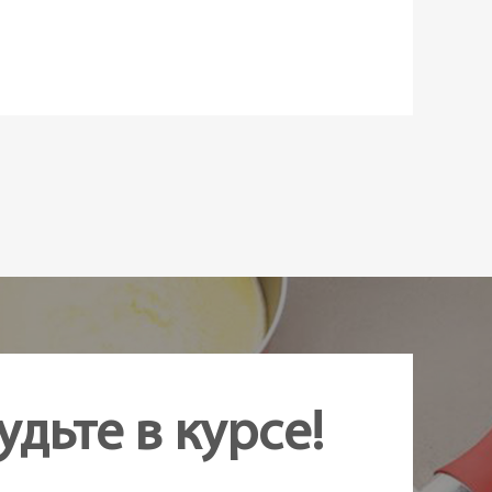
 предмет
аказ
удьте в курсе!