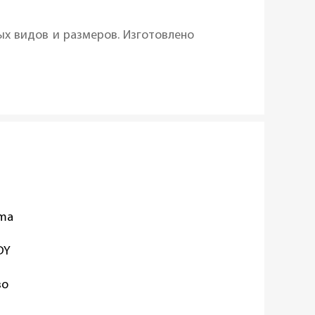
х видов и размеров. Изготовлено
oma
DY
во