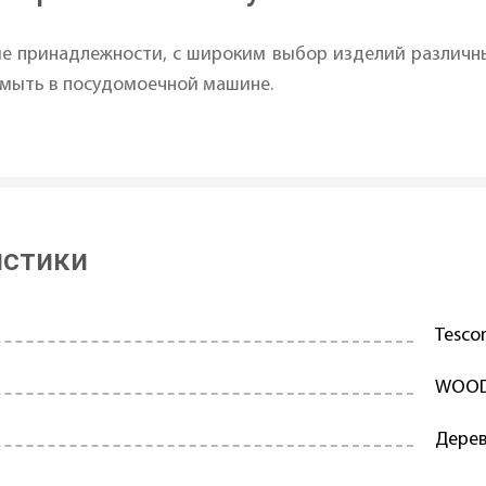
ые принадлежности, с широким выбор изделий различны
я мыть в посудомоечной машине.
истики
Tesc
WOO
Дере