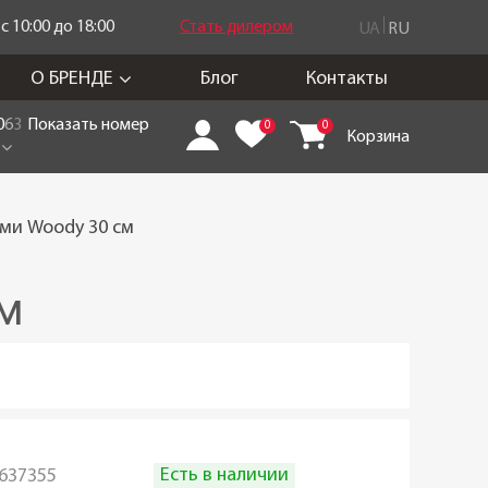
 10:00 до 18:00
Стать дилером
UA
RU
О БРЕНДЕ
Блог
Контакты
0
6
3
Показать номер
0
0
Корзина
ями Woody 30 см
см
Есть в наличии
637355