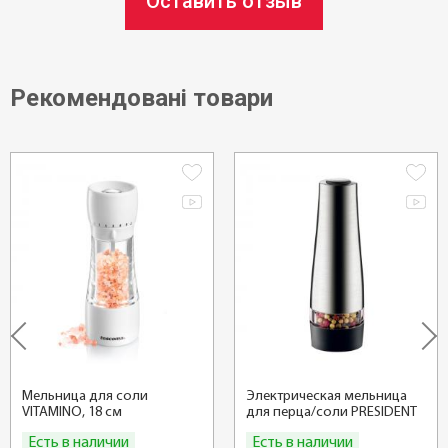
Оставить отзыв
посудомоечной машине:
нет
Рекомендовані товари
Диаметр ø:
6 см
Высота:
14,5 см
Вес:
200 г
Статус товара:
Есть в наличии
Мельница для соли
Электрическая мельница
VITAMINO, 18 см
для перца/соли PRESIDENT
Страна регистрация бренда:
Есть в наличии
Есть в наличии