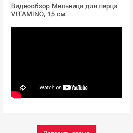
Видеообзор Мельница для перца
Назначение:
VITAMINO, 15 см
Для перца
Материал:
Пластик
Цвет:
Чёрный
Сегмент:
Для дома
,
Horeca
Ножи:
Керамические
Возможность использования в