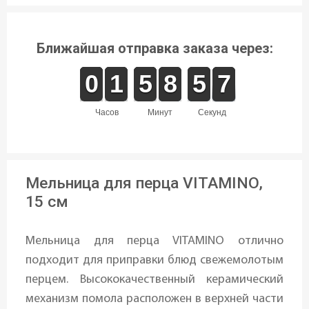
Ближайшая отправка заказа через:
9
9
0
0
1
1
1
1
4
4
5
5
9
8
8
0
5
5
7
6
7
часов
минут
секунд
Мельница для перца VITAMINO,
15 см
Мельница для перца VITAMINO отлично
подходит для приправки блюд свежемолотым
перцем. Высококачественный керамический
механизм помола расположен в верхней части