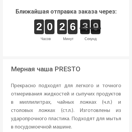
Ближайшая отправка заказа через:
1
1
2
2
9
9
0
0
1
1
2
2
5
5
6
6
4
3
0
9
3
9
часов
минут
секунд
Мерная чаша PRESTO
Прекрасно подходят для легкого и точного
отмеривания жидкостей и сыпучих продуктов
в миллилитрах, чайных ложках (ч.л.) и
столовых ложках (ст.л.). Изготовлены из
ударопрочного пластика. Подходят для мытья
в посудомоечной машине.