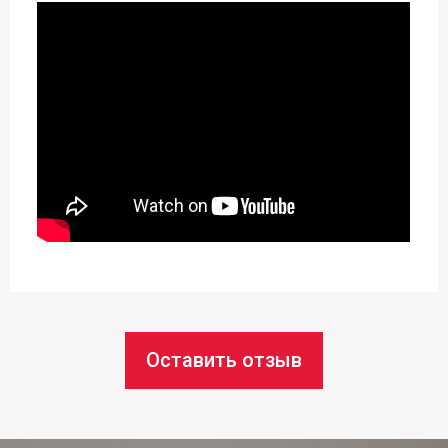
Материал:
Пластик
Возможность использования в
посудомоечной машине:
да
Высота:
7 см
Статус товара:
Есть в наличии
Оставить отзыв
Страна регистрация бренда:
Чехия