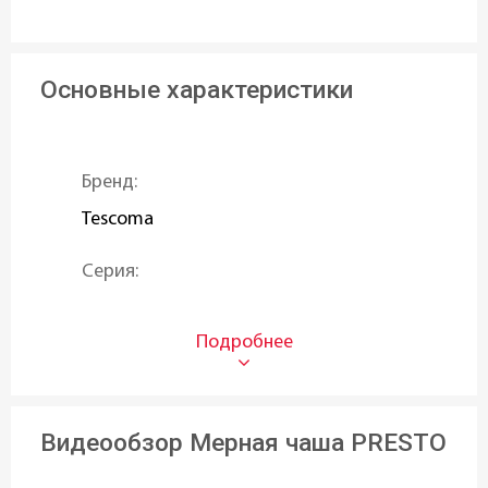
Основные характеристики
Бренд:
Tescoma
Серия:
PRESTO
Тип:
Чаши
Видеообзор Мерная чаша PRESTO
Объем (л):
0,06 л