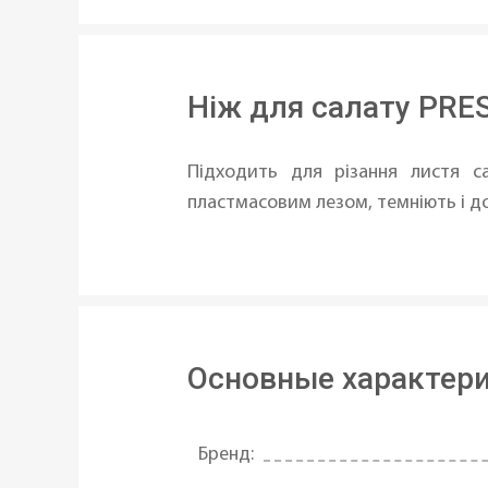
Ніж для салату PRE
Підходить для різання листя сал
пластмасовим лезом, темніють і до
Основные характер
Бренд: