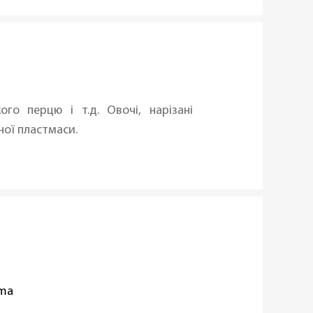
ого перцю і т.д. Овочі, нарізані
ної пластмаси.
oma