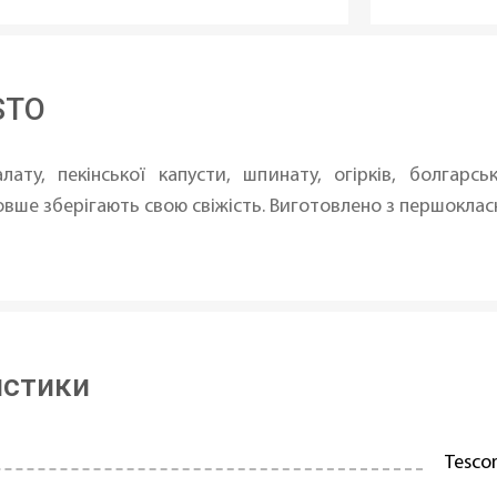
STO
ату, пекінської капусти, шпинату, огірків, болгарськ
вше зберігають свою свіжість. Виготовлено з першоклас
истики
Tesc