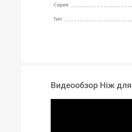
Серия:
Тип:
Назначение:
Материал:
Тип поставки:
Возможность использования в п
Видеообзор Ніж для
Длина:
Вес:
Статус товара: