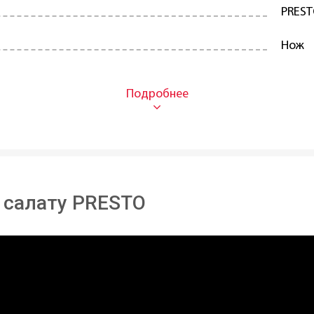
PRES
Нож
Ножи 
Пласт
Один
осудомоечной машине:
да
 салату PRESTO
31 см
0,063 
Под з