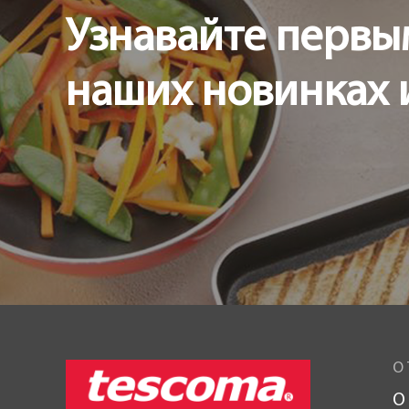
Узнавайте первы
наших новинках 
О 
О