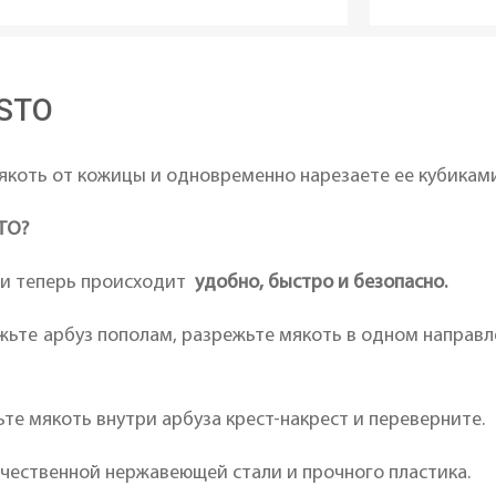
ESTO
якоть от кожицы и одновременно нарезаете ее кубикам
STO?
ти теперь происходит
удобно, быстро и безопасно.
ежьте арбуз пополам, разрежьте мякоть в одном направ
ьте мякоть внутри арбуза крест-накрест и переверните.
ачественной нержавеющей стали и прочного пластика.