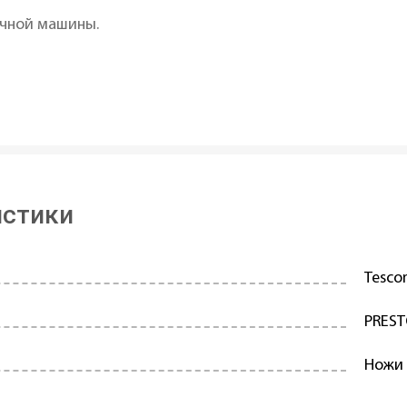
ечной машины.
истики
Tesc
PRES
Ножи 