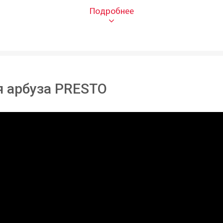
Нерж
16 см
27,5 
3 см
я арбуза PRESTO
80 г
Есть 
Чехия