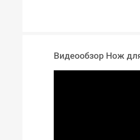
Материал:
Длина лезвия:
Длина:
Ширина:
Видеообзор Нож дл
Вес:
Статус товара:
Страна регистрация бренда: