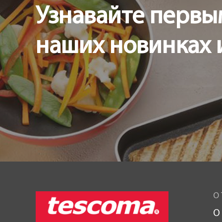
Узнавайте первы
наших новинках 
О 
О