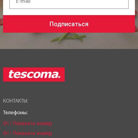
Материал рукояти:
ABS-пластик
Подписаться
Тип крепления рукояти:
Накладная
Возможность использования в
посудомоечной машине:
да
Статус товара:
Есть в наличии
КОНТАКТЫ:
Страна регистрация бренда:
Телефоны:
Чехия
0
6
3
Показать номер
0
6
7
Показать номер