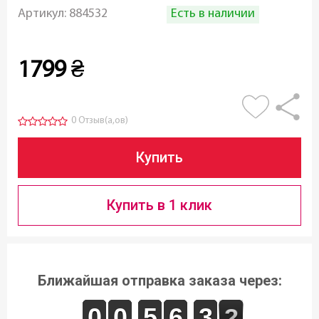
Есть в наличии
Артикул:
884532
1799
₴
0 Отзыв(а,ов)
Купить
Купить в 1 клик
Ближайшая отправка заказа через:
9
9
0
0
9
9
0
0
4
4
5
5
5
5
6
6
2
2
3
3
2
1
2