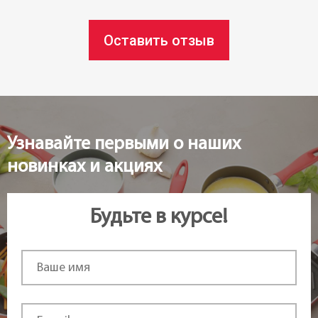
Тип ножа:
Оставить отзыв
Сантоку
Назначение:
Ножи Сантоку
Узнавайте первыми о наших
Материал лезвия:
новинках и акциях
Нержавеющая сталь
Особенности:
Будьте в курсе!
Ручная заточка
Длина лезвия:
18 см