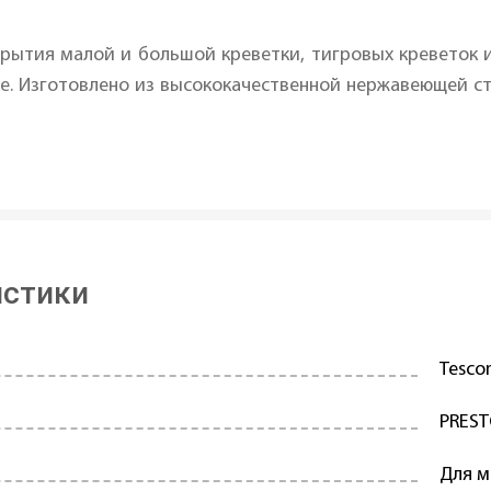
рытия малой и большой креветки, тигровых креветок и
уке. Изготовлено из высококачественной нержавеющей с
истики
Tesc
PRES
Для м