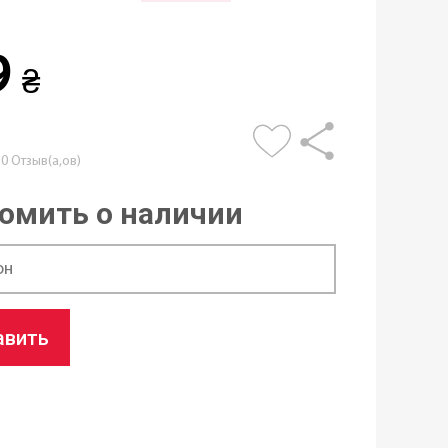
9
₴
0 Отзыв(а,ов)
омить о наличии
авить