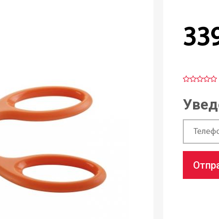
33
Увед
Отпр