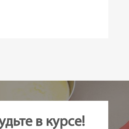
авеющая сталь
,
Пластик
аказ
удьте в курсе!