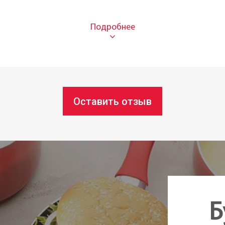
Нерж
осудомоечной машине:
да
17 см
7,5 см
Оставить отзыв
Под з
Чехия
Б