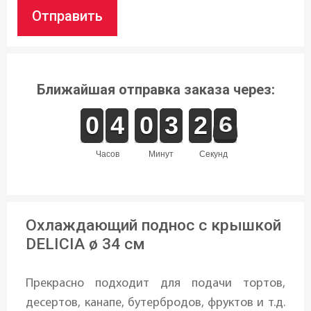
Отправить
Ближайшая отправка заказа через:
9
9
0
0
3
3
4
4
9
9
0
0
2
2
3
3
3
2
2
6
5
6
часов
минут
секунд
Охлаждающий поднос с крышкой
DELICIA ø 34 см
Прекрасно подходит для подачи тортов,
десертов, канапе, бутербродов, фруктов и т.д.