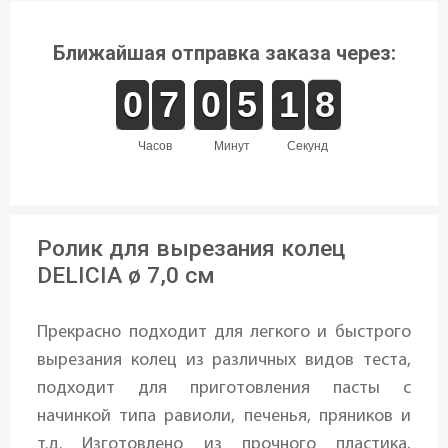
Ближайшая отправка заказа через:
9
9
0
0
6
6
7
7
9
9
0
0
4
4
5
5
2
1
1
8
7
8
часов
минут
секунд
Ролик для вырезания колец
DELICIA ø 7,0 см
Прекрасно подходит для легкого и быстрого
вырезания колец из различных видов теста,
подходит для приготовления пасты с
начинкой типа равиоли, печенья, пряников и
т.д. Изготовлено из прочного пластика,