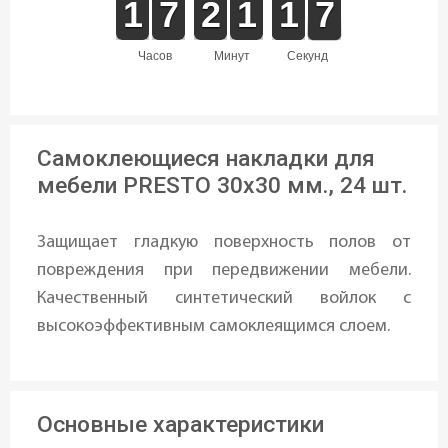
1
1
1
1
6
6
7
7
1
1
2
2
1
1
1
1
2
1
1
7
6
7
часов
минут
секунд
Самоклеющиеся накладки для
мебели PRESTO 30x30 мм., 24 шт.
Защищает гладкую поверхность полов от
повреждения при передвижении мебели.
Качественный синтетический войлок с
высокоэффективным самоклеящимся слоем.
Основные характеристики