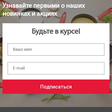
Узнавайте первыми о наших
Высота:
новинках и акциях
3 см
Длина:
Будьте в курсе!
3 см
Статус товара:
Под заказ
Страна регистрация бренда:
Чехия
Подписаться