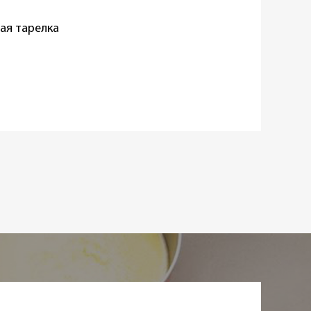
ая тарелка
ор
ая
овый
дома
,
Horeca
аказ