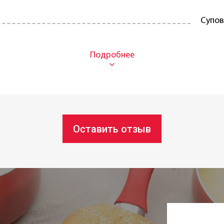
Супов
Фарф
Кругл
Крем
Для 
Оставить отзыв
печи:
Да
осудомоечной машине:
да
22 см
Под з