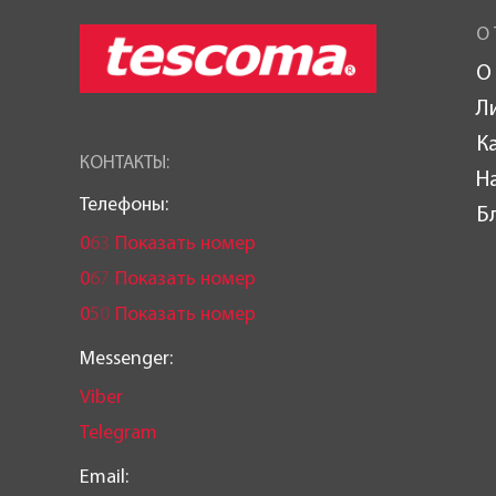
О 
О
Л
К
КОНТАКТЫ:
Н
Телефоны:
Б
0
6
3
Показать номер
0
6
7
Показать номер
0
5
0
Показать номер
Messenger:
Viber
Telegram
Email: