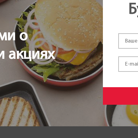
Б
Чехия
ми о
и акциях