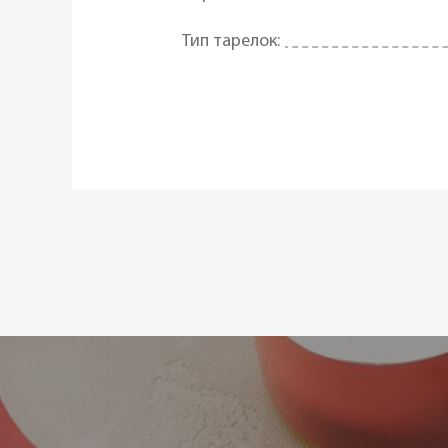
Тип тарелок:
Материал:
Форма:
Цвет:
Сегмент:
Использование в микроволновой 
Возможность использования в п
Диаметр ø:
Статус товара: