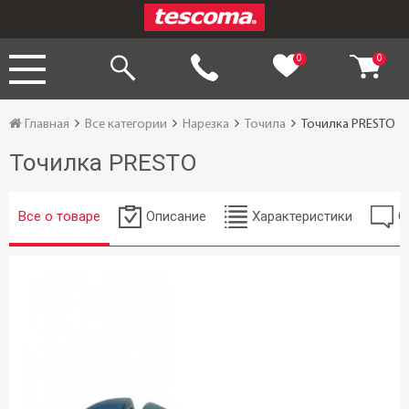
0
0
Главная
Все категории
Нарезка
Точила
Точилка PRESTO
Точилка PRESTO
Все о товаре
Описание
Характеристики
О