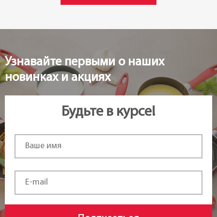
Возможность использования в
посудомоечной машине:
нет
Узнавайте первыми о наших
Длина:
новинках и акциях
20 см
Будьте в курсе!
Статус товара:
Есть в наличии
Страна регистрация бренда:
Чехия