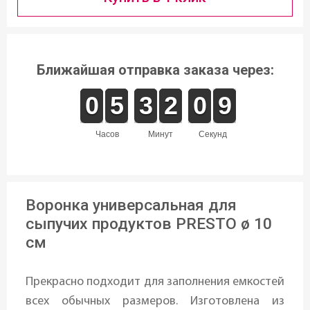
Ближайшая отправка заказа через:
9
9
0
0
4
4
5
5
2
2
3
3
1
1
2
2
1
0
0
9
8
9
часов
минут
секунд
Воронка универсальная для
сыпучих продуктов PRESTO ø 10
см
Прекрасно подходит для заполнения емкостей
всех обычных размеров. Изготовлена из