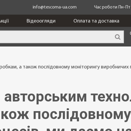
info@tescoma-ua.com
Час роботи Пн-Пт з
кції
Відеоогляди
Оплата та доставка
робкам, а також послідовному моніторингу виробничих 
авторським техно
акож послідовному