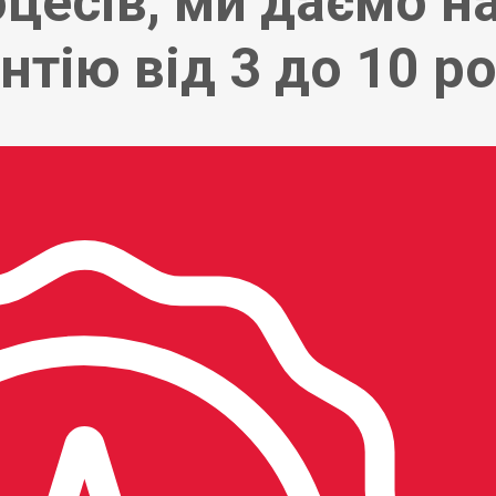
цесів, ми даємо 
тію від 3 до 10 ро