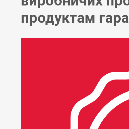
виробничих про
продуктам гаран