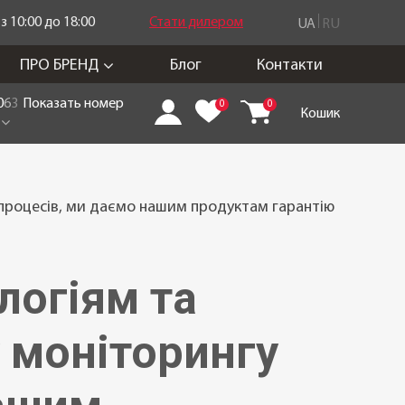
 10:00 до 18:00
Стати дилером
UA
RU
ПРО БРЕНД
Блог
Контакти
0
6
3
Показать номер
0
0
Кошик
процесів, ми даємо нашим продуктам гарантію
логіям та
 моніторингу