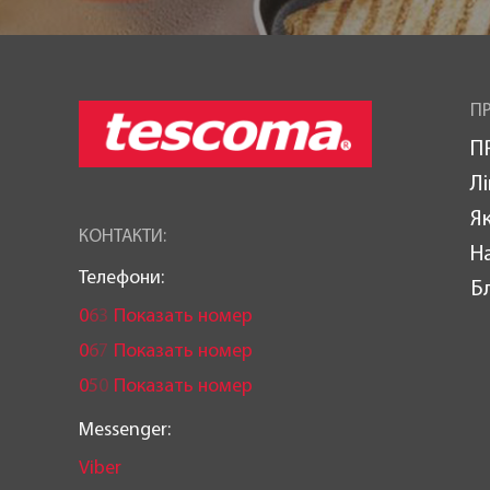
ПР
П
Лі
Як
КОНТАКТИ:
Н
Телефони:
Б
0
6
3
Показать номер
0
6
7
Показать номер
0
5
0
Показать номер
Messenger:
Viber