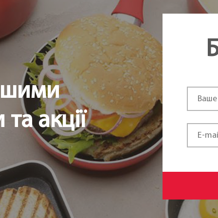
Б
ршими
та акції