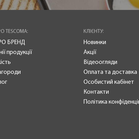
О TESCOMA:
КЛІЄНТУ:
РО БРЕНД
Новинки
нії продукції
Акції
ість
Відеоогляди
агороди
Оплата та доставка
лог
Особистий кабінет
Контакти
Політика конфіденці