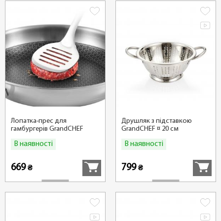
Лопатка-прес для
Друшляк з підставкою
гамбургерів GrandCHEF
GrandCHEF ¤ 20 см
В наявності
В наявності
Купити
Купити
669
799
₴
₴