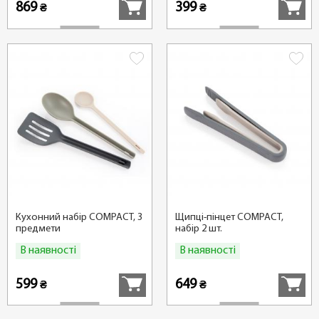
869
399
₴
₴
Кухонний набір COMPACT, 3
Щипці-пінцет COMPACT,
предмети
набір 2 шт.
В наявності
В наявності
Купити
Купити
599
649
₴
₴