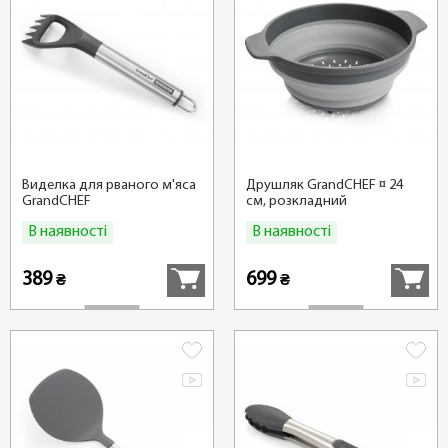
Виделка для рваного м'яса
Друшляк GrandCHEF ¤ 24
GrandCHEF
см, розкладний
В наявності
В наявності
Купити
Купити
389
699
₴
₴