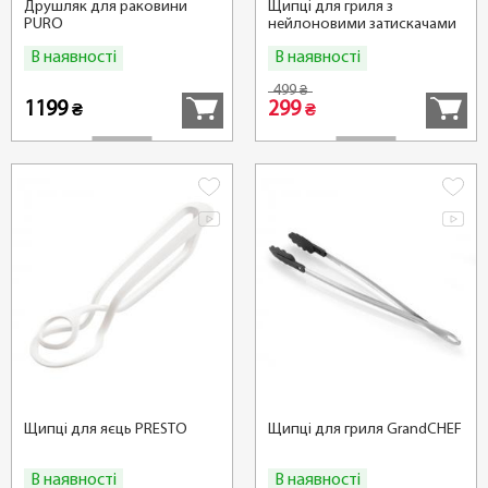
Друшляк для раковини
Щипці для гриля з
PURO
нейлоновими затискачами
PRESTO, 30 см
В наявності
В наявності
Купити
Купити
499
₴
1199
299
₴
₴
Щипці для яєць PRESTO
Щипці для гриля GrandCHEF
В наявності
В наявності