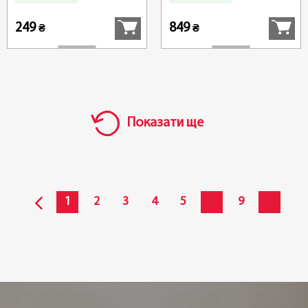
Купити
Купити
249
849
₴
₴
Показати ще
1
2
3
4
5
9