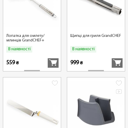
Лопатка для омлету/
Щипці для гриля GrandCHEF
млинців GrandCHEF+
В наявності
В наявності
Купити
Купити
559
999
₴
₴