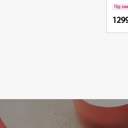
Під за
129