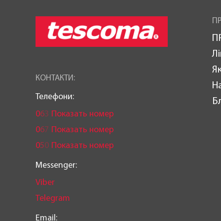
ПР
П
Лі
Як
КОНТАКТИ:
Н
Телефони:
Б
0
6
3
Показать номер
0
6
7
Показать номер
0
5
0
Показать номер
Messenger:
Viber
Telegram
Email: