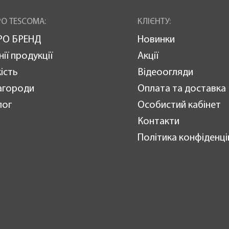
О TESCOMA:
КЛІЄНТУ:
РО БРЕНД
Новинки
нії продукції
Акції
ість
Відеоогляди
агороди
Оплата та доставка
лог
Особистий кабінет
Контакти
Політика конфіденці