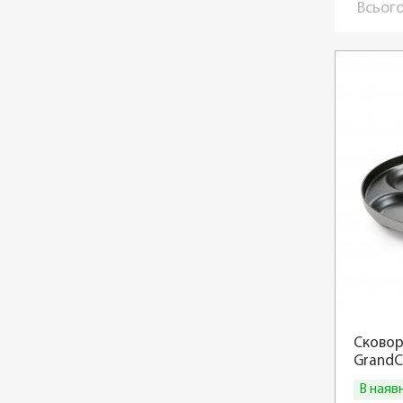
Всього
Сковор
GrandC
В наяв