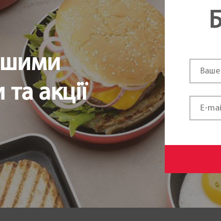
Б
ршими
та акції