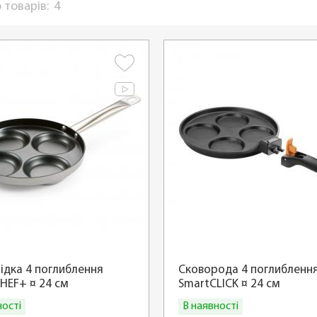
 товарів:
4
ідка 4 поглиблення
Сковорода 4 поглибленн
HEF+ ¤ 24 см
SmartCLICK ¤ 24 см
ності
В наявності
Купити