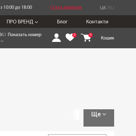
 10:00 до 18:00
Стати дилером
UA
RU
ПРО БРЕНД
Блог
Контакти
0
6
3
Показать номер
0
0
Кошик
Ще