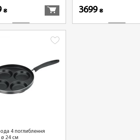
9
3699
₴
₴
ода 4 поглиблення
 ø 24 см