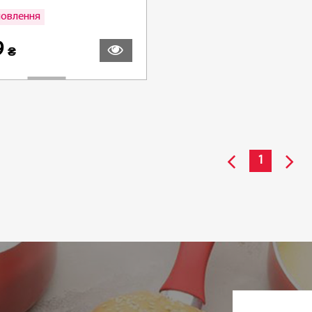
мовлення
Детальніше
9
₴
1