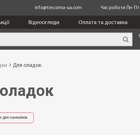
info@tescoma-ua.com
Час роботи Пн-Пт з
кції
Відеоогляди
Оплата та доставка
дки
Для оладок
 оладок
и для панкейків