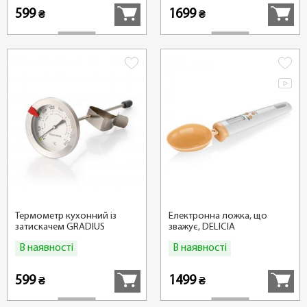
599
1699
₴
₴
Термометр кухонний із
Електронна ложка, що
затискачем GRADIUS
зважує, DELICIA
В наявності
В наявності
Купити
Купити
599
1499
₴
₴