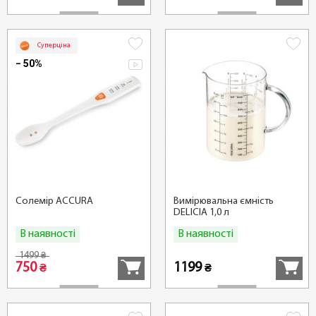
Суперціна
− 50%
Солемір ACCURA
Вимірювальна ємність
DELICIA 1,0 л
В наявності
В наявності
Купити
Купити
1499
₴
750
1199
₴
₴