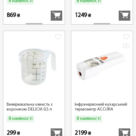
В наявності
В наявності
Купити
Купити
869
1249
₴
₴
Вимірювальна ємність з
Інфрачервоний кухарський
воронкою DELICIA 0,5 л
термометр ACCURA
В наявності
В наявності
Купити
Купити
299
2199
₴
₴