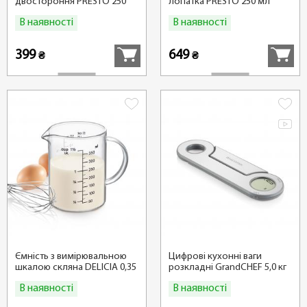
двостороння PRESTO 250
лопатка PRESTO 250 мл
мл
В наявності
В наявності
Купити
Купити
399
649
₴
₴
Ємність з вимірювальною
Цифрові кухонні ваги
шкалою скляна DELICIA 0,35
розкладні GrandCHEF 5,0 кг
л
В наявності
В наявності
Купити
Купити