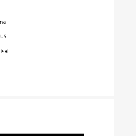
oma
IUS
ічні
'яса
віюча сталь
вності