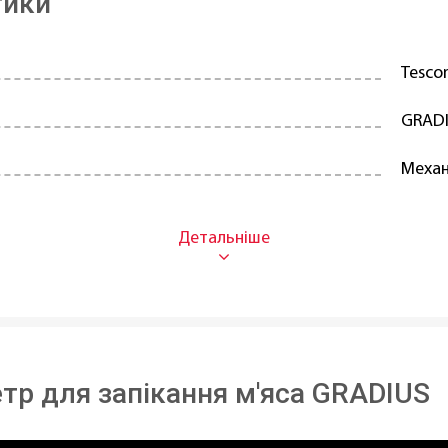
тики
Tesc
GRAD
Механ
Для м
Нержа
6,5 см
В ная
тр для запікання м'яса GRADIUS
Чехія