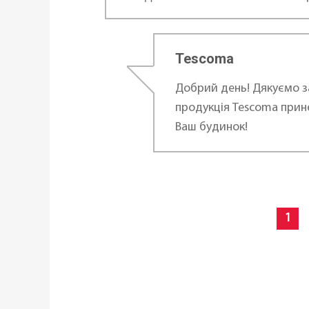
...
Tescoma
Добрий день! Дякуємо за
продукція Tescoma прин
Ваш будинок!
1