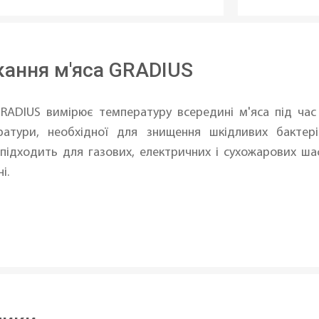
кання м'яса GRADIUS
RADIUS вимірює температуру всередині м'яса під час 
атури, необхідної для знищення шкідливих бактері
, підходить для газових, електричних і сухожарових 
і.