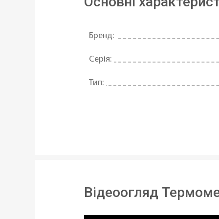
Основні характерис
Бренд:
Серія:
Тип:
Призначення:
Матеріал:
Діаметр ø:
Статус товару:
Відеоогляд Термоме
Країна реєстрація бренду: