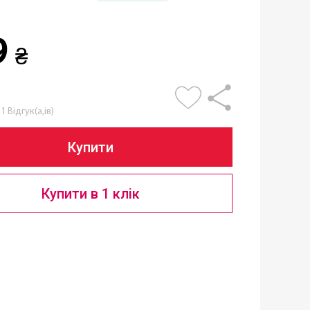
9
₴
1 Відгук(а,ів)
Купити
Купити в 1 клік