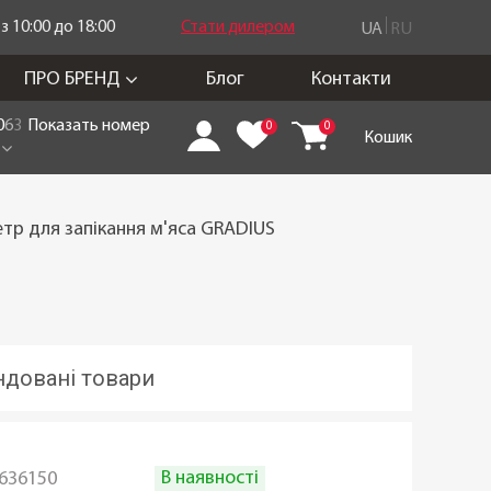
 10:00 до 18:00
Стати дилером
UA
RU
ПРО БРЕНД
Блог
Контакти
0
6
3
Показать номер
0
0
Кошик
тр для запікання м'яса GRADIUS
довані товари
В наявності
636150