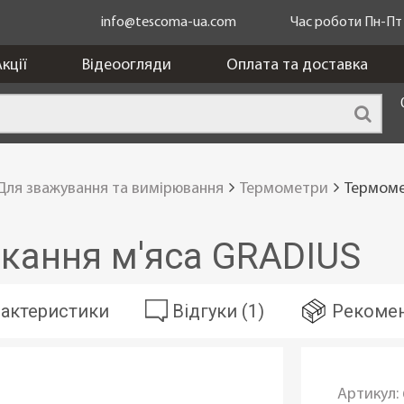
info@tescoma-ua.com
Час роботи Пн-Пт з
кції
Відеоогляди
Оплата та доставка
Для зважування та вимірювання
Термометри
Термоме
ікання м'яса GRADIUS
актеристики
Відгуки (1)
Рекомен
Артикул: