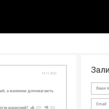
Зали
14.11.2023
ий, а малюнки допомагають
(0)
(0)
ідгук корисний?