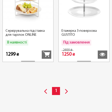
Сервірувальна підставка
Етажерка 3-поверхова
для тарілок ONLINE
GUSTITO
В наявності
Під замовлення
Купити
Детальні
2499
₴
1299
1250
₴
₴
1