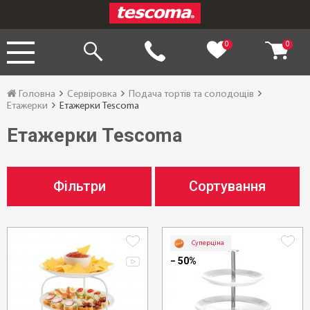
0
0
Головна
Сервіровка
Подача тортів та солодощів
Етажерки
Етажерки Tescoma
Етажерки Tescoma
Фільтри
Сортування
Суперціна
− 50%