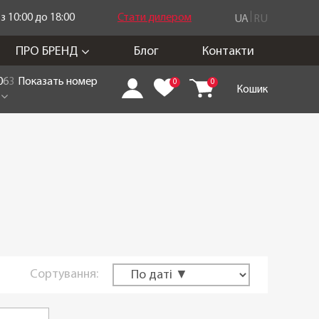
 10:00 до 18:00
Стати дилером
UA
RU
ПРО БРЕНД
Блог
Контакти
0
6
3
Показать номер
0
0
Кошик
Сортування: