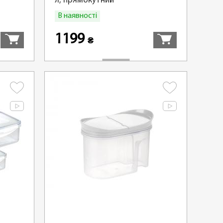
л, прямокутний
В наявності
Купити
Купити
1199
₴