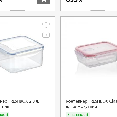
699
₴
₴
нер FRESHBOX 2,0 л,
Контейнер FRESHBOX Glas
тний
л, прямокутний
ності
В наявності
Купити