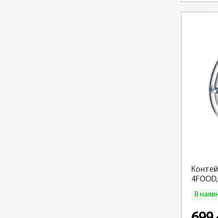
Контей
4FOOD,
В наяв