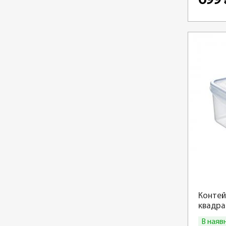
699
Контей
квадра
В наяв