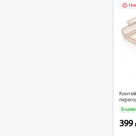
Но
Контей
перег
В наяв
399