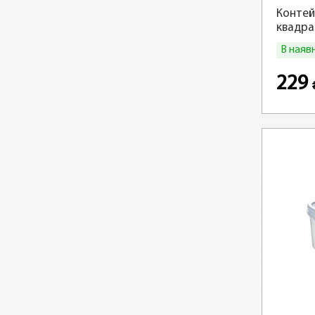
Контей
квадра
В наяв
229