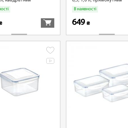
2 л, квадратний
0,5, 1,0 л, прямокутний
ності
В наявності
Купити
649
₴
₴