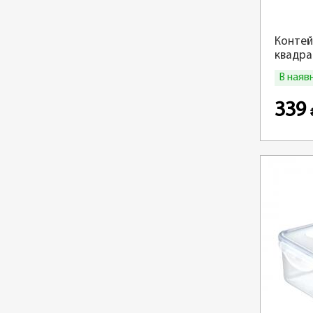
Контей
квадра
В наяв
339