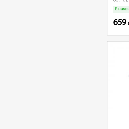
0,7, 1,
В наяв
659