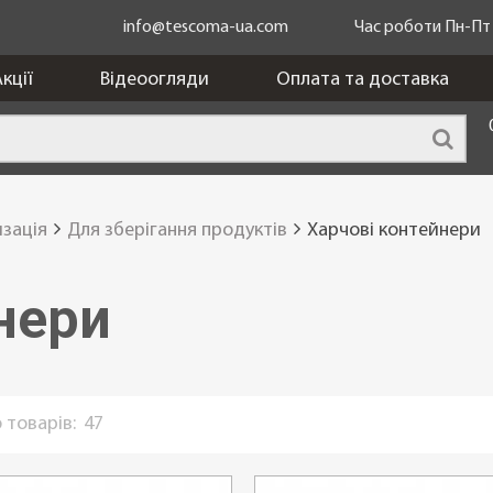
info@tescoma-ua.com
Час роботи Пн-Пт з
кції
Відеоогляди
Оплата та доставка
изація
Для зберігання продуктів
Харчові контейнери
нери
 товарів:
47