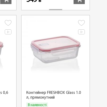
549
₴
s 0,6
Контейнер FRESHBOX Glass 1.0
л, прямокутний
В наявності
Купити
Купити