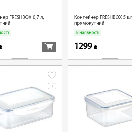
нер FRESHBOX 0,7 л,
Контейнер FRESHBOX 5 шт
тний
прямокутний
ності
В наявності
Купити
1299
₴
₴