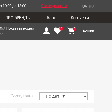
 10:00 до 18:00
Стати дилером
UA
RU
ПРО БРЕНД
Блог
Контакти
0
6
3
Показать номер
0
0
Кошик
Сортування: