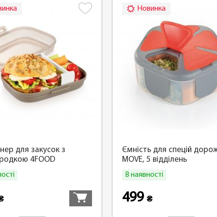
винка
Новинка
нер для закусок з
Ємність для спецій доро
ородкою 4FOOD
MOVE, 5 відділень
ності
В наявності
Купити
499
₴
₴