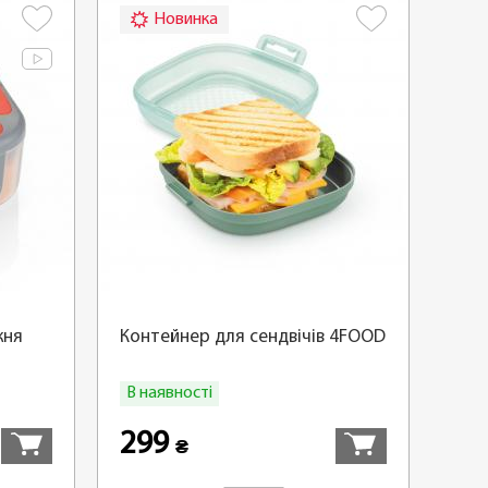
Новинка
жня
Контейнер для сендвічів 4FOOD
В наявності
Купити
Купити
299
₴