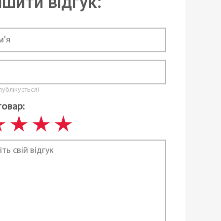
шити відгук:
вності
 публікується)
товар: