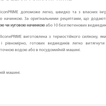
liconPRIME допоможе легко, швидко та з власних інг
ою начинкою. За оригінальними рецептами, що додают
ою чи нуговою начинкою
або 10 безглютенових ведмедик
liconePRIME виготовлена з термостійкого силікону, я
 і рівномірно, готових ведмедиків легко витягнут
роточною водою або в посудомийній машині.
ній машині.