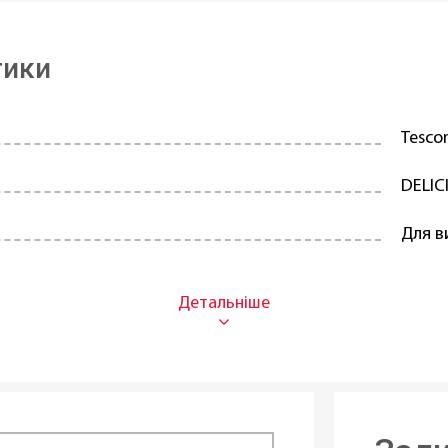
тики
Tesc
DELIC
Для в
Силік
Прям
Один
домийній машині:
Так