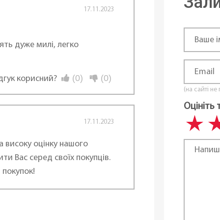
Зали
17.11.2023
3 см
39 см
ть дуже милі, легко
27 см
(0)
(0)
ідгук корисний?
В ная
(на сайті не
Оцініть 
Чехія
17.11.2023
а високу оцінку нашого
ти Вас серед своїх покупців.
 покупок!