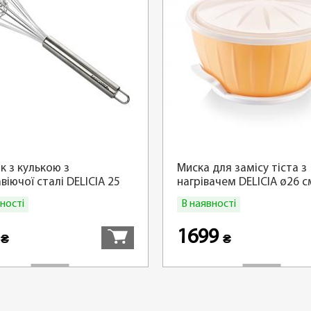
к з кулькою з
Миска для замісу тіста з
віючої сталі DELICIA 25
нагрівачем DELICIA ø26 с
ності
В наявності
Купити
9
1699
₴
₴