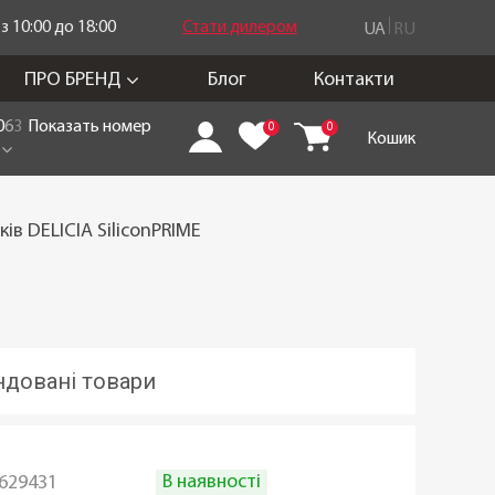
 10:00 до 18:00
Стати дилером
UA
RU
ПРО БРЕНД
Блог
Контакти
0
6
3
Показать номер
0
0
Кошик
в DELICIA SiliconPRIME
довані товари
В наявності
629431