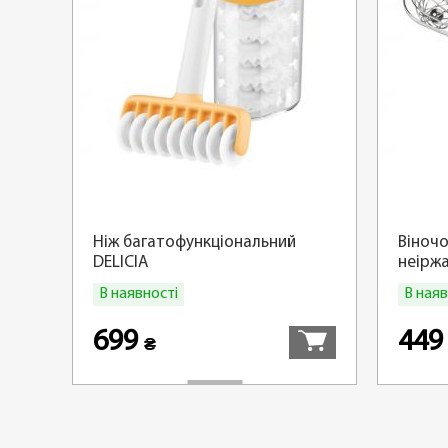
Ніж багатофункціональний
Віночо
DELICIA
неіржа
см
В наявності
В наяв
Купити
699
44
₴