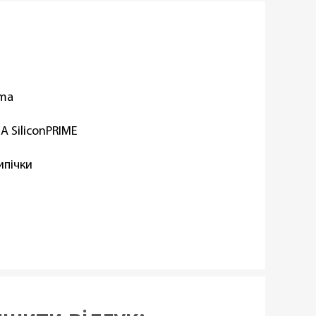
oma
IA SiliconPRIME
ипічки
он
окутна
 предмет