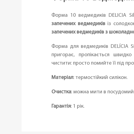
Форма 10 ведмедиків DELICIA Si
запечених ведмедиків
із солодк
запечених ведмедиків з шоколадн
Форма для ведмедиків DELÍCIA Si
пригорає, пропікається швидко
чистити: просто помийте її під п
Матеріал
: термостійкий силікон.
Очистка
: можна мити в посудомий
Гарантія
: 1 рік.