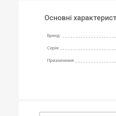
Основні характерис
Бренд:
Серія:
Призначення:
Матеріал:
Форма:
Тип поставки:
Можливість використання в посу