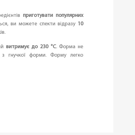
редієнтів
приготувати популярних
ься, ви можете спекти відразу
10
ів.
кий
витримує до 230 °C
. Форма не
и з гнучкої форми. Форму легко