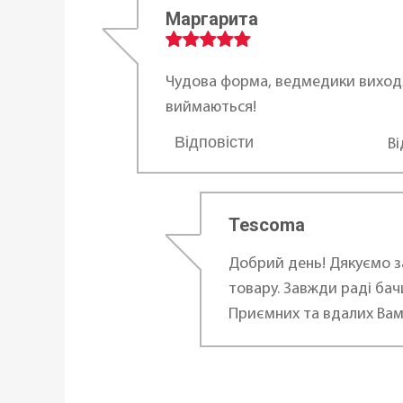
Маргарита
Висота (см):
Довжина:
Чудова форма, ведмедики виходя
виймаються!
Ширина:
Відповісти
В
Статус товару:
...
Країна реєстрація бренду:
Tescoma
Добрий день! Дякуємо з
товару. Завжди раді бачи
Приємних та вдалих Вам