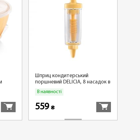
Шприц кондитерський
м
поршневий DELICIA, 8 насадок в
контейнері
В наявності
Купити
Купити
559
₴