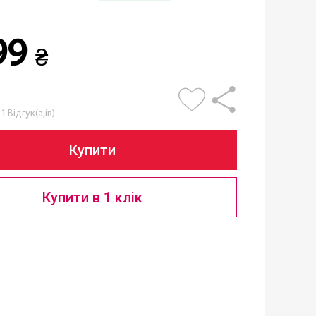
99
₴
1 Відгук(а,ів)
Купити
Купити в 1 клік