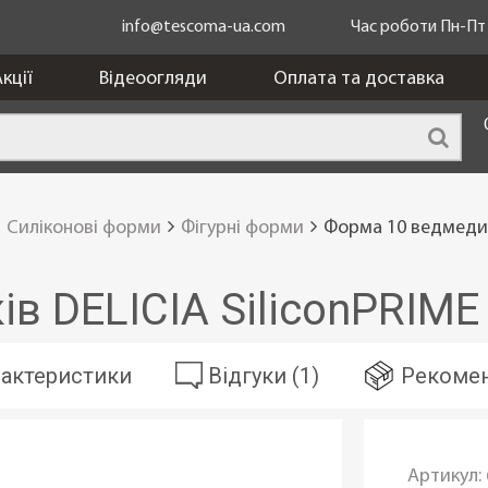
info@tescoma-ua.com
Час роботи Пн-Пт з
кції
Відеоогляди
Оплата та доставка
Силіконові форми
Фігурні форми
Форма 10 ведмедикі
в DELICIA SiliconPRIME
актеристики
Відгуки (1)
Рекомен
Артикул: