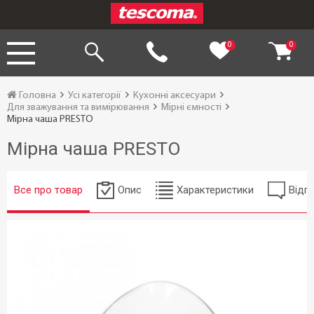
0
0
Головна
Усі категорії
Кухонні аксесуари
Для зважування та вимірювання
Мірні ємності
Мірна чаша PRESTO
Мірна чаша PRESTO
Все про товар
Опис
Характеристики
Відгу