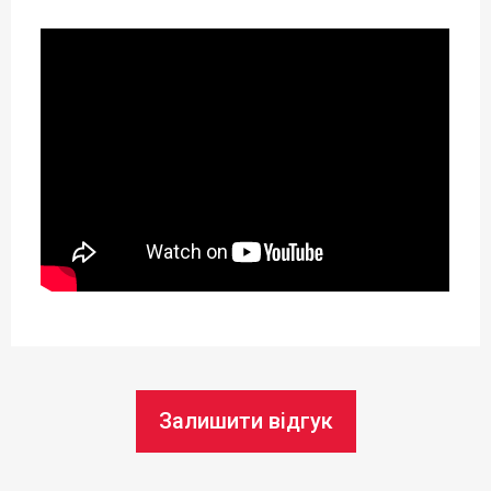
0,06 л
Матеріал:
Пластик
Можливість використання в
посудомийній машині:
Так
Висота (см):
7 см
Статус товару:
В наявності
Залишити відгук
Країна реєстрація бренду: