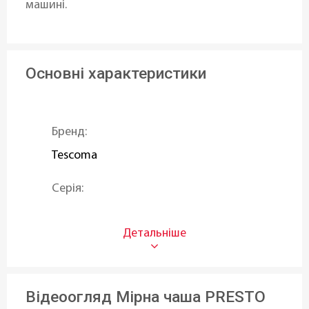
машині.
Основні характеристики
Бренд:
Tescoma
Серія:
PRESTO
Тип:
Чащі
Відеоогляд Мірна чаша PRESTO
Об'єм (л):