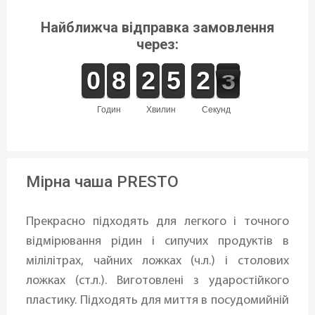
Найближча відправка замовлення
через:
9
9
0
0
7
7
8
8
1
1
2
2
4
4
5
5
1
1
2
2
3
2
2
годин
хвилин
секунд
Мірна чаша PRESTO
Прекрасно підходять для легкого і точного
відмірювання рідин і сипучих продуктів в
мілілітрах, чайних ложках (ч.л.) і столових
ложках (ст.л.). Виготовлені з ударостійкого
пластику. Підходять для миття в посудомийній