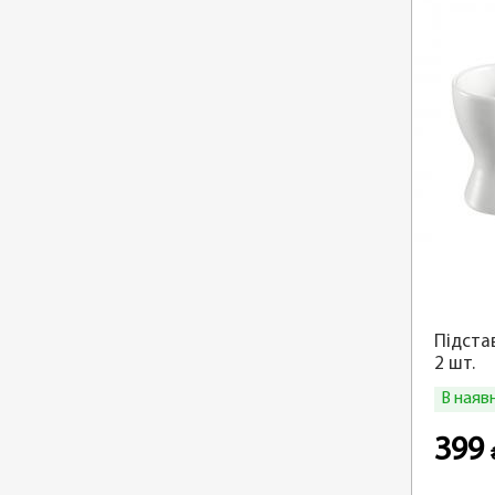
Підстав
2 шт.
В наяв
399