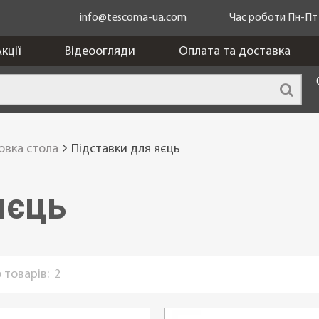
info@tescoma-ua.com
Час роботи Пн-Пт з
кції
Відеоогляди
Оплата та доставка
овка стола
Підставки для яєць
яєць
 товарів:
2