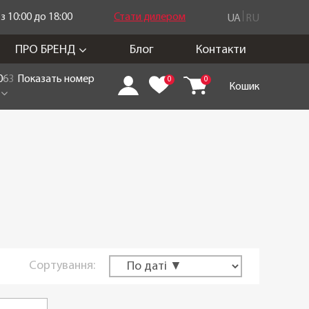
 10:00 до 18:00
Стати дилером
UA
RU
ПРО БРЕНД
Блог
Контакти
0
6
3
Показать номер
0
0
Кошик
Сортування: