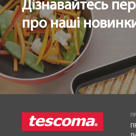
Дізнавайтесь пе
про наші новинки 
ПР
П
Лі