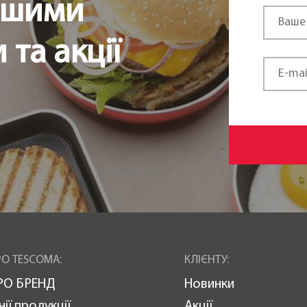
ршими
та акції
О TESCOMA:
КЛІЄНТУ:
РО БРЕНД
Новинки
нії продукції
Акції