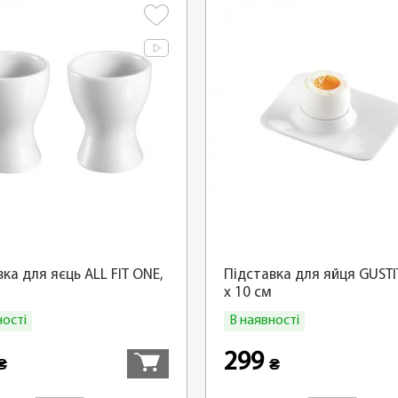
ка для яєць ALL FIT ONE,
Підставка для яйця GUSTI
x 10 см
ності
В наявності
Купити
299
₴
₴