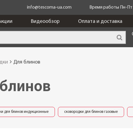
info@tescoma-ua.com
Время работы Пн-Пт c
Акции
Видеообзор
Оплата и доставка
дки
Для блинов
 блинов
ки для блинов индукционные
сковородки для блинов газовые