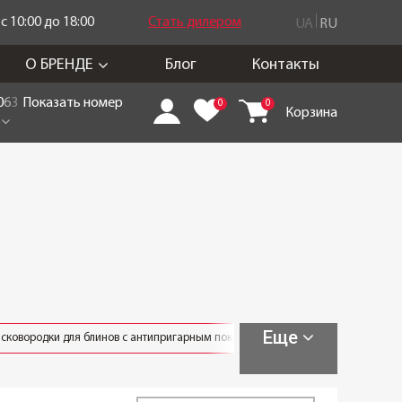
 10:00 до 18:00
Стать дилером
UA
RU
О БРЕНДЕ
Блог
Контакты
0
6
3
Показать номер
0
0
Корзина
Еще
сковородки для блинов с антипригарным покрытием
сковородки для