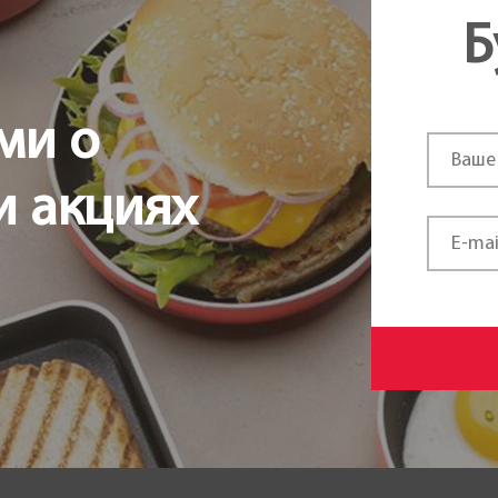
Б
ми о
и акциях