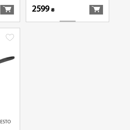
2599
₴
RESTO