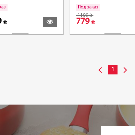
каз
Под заказ
Подробнее
По
1199
₴
9
779
₴
₴
1