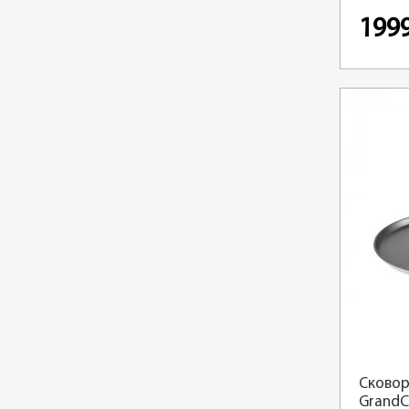
199
Сковор
GrandC