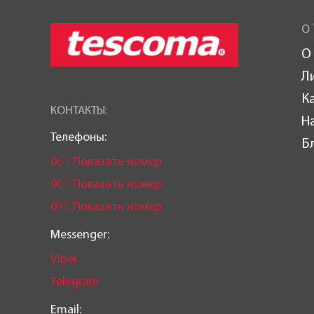
О 
О
Л
К
КОНТАКТЫ:
Н
Телефоны:
Б
0
6
3
Показать номер
0
6
7
Показать номер
0
5
0
Показать номер
Messenger:
Viber
Telegram
Email: