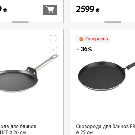
9
2599
₴
₴
Суперцена
− 36%
ода для блинов
Сковорода для блинов P
HEF ¤ 26 см
ø 25 см