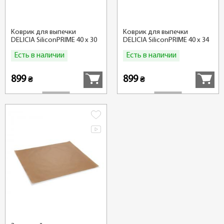
Коврик для выпечки
Коврик для выпечки
DELICIA SiliconPRIME 40 x 30
DELICIA SiliconPRIME 40 х 34
см, универсальный
см, для глубоких
Есть в наличии
Есть в наличии
противней
Купить
Купить
899
899
₴
₴