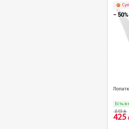
Су
− 50%
Лопатк
Есть в
849
₴
425