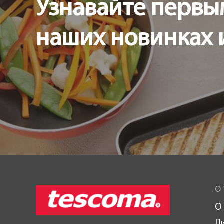
Узнавайте первы
наших новинках 
О 
О
Л