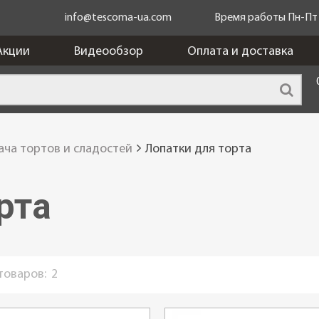
info@tescoma-ua.com
Время работы Пн-Пт c
Акции
Видеообзор
Оплата и доставка
ача тортов и сладостей
Лопатки для торта
рта
 товаров:
2