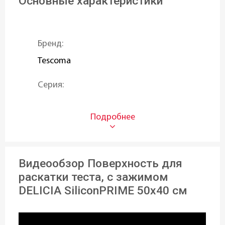
Основные характеристики
Бренд:
Tescoma
Серия:
DELICIA SiliconPRIME
Тип:
Коврик
Видеообзор Поверхность для
Материал:
раскатки теста, с зажимом
Силикон
DELICIA SiliconPRIME 50x40 см
Возможность использования в
посудомоечной машине: