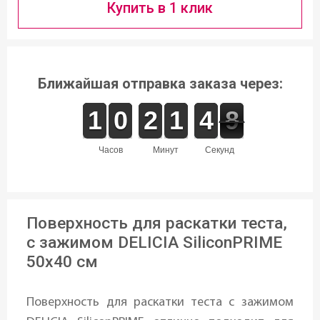
Купить в 1 клик
Ближайшая отправка заказа через:
1
1
1
1
9
9
0
0
1
1
2
2
1
1
1
1
5
4
4
8
8
7
часов
минут
секунд
Поверхность для раскатки теста,
с зажимом DELICIA SiliconPRIME
50x40 см
Поверхность для раскатки теста с зажимом