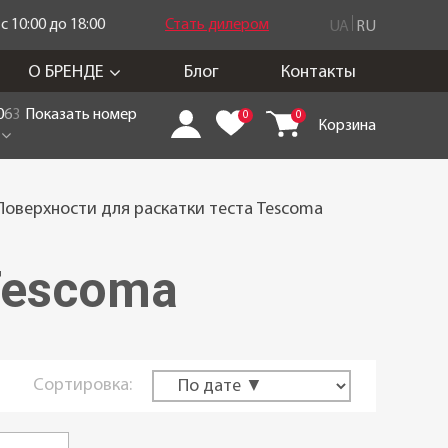
 10:00 до 18:00
Стать дилером
UA
RU
О БРЕНДЕ
Блог
Контакты
0
6
3
Показать номер
0
0
Корзина
Поверхности для раскатки теста Tescoma
Tescoma
Сортировка: