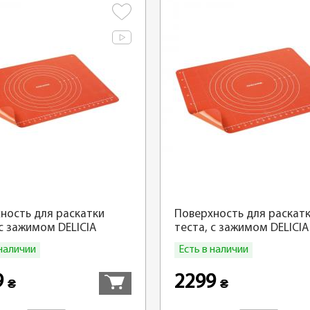
ность для раскатки
Поверхность для раскат
 с зажимом DELICIA
теста, с зажимом DELICIA
PRIME 50x40 см
SiliconPRIME 60x50 см
 наличии
Есть в наличии
Купить
9
2299
₴
₴