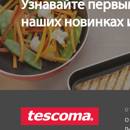
Узнавайте первы
наших новинках 
О 
О
Л