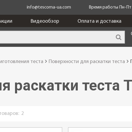
info@tescoma-ua.com
Время работы Пн-Пт c
Акции
Видеообзор
Оплата и доставка
иготовления теста
Поверхности для раскатки теста
я раскатки теста 
 товаров:
2