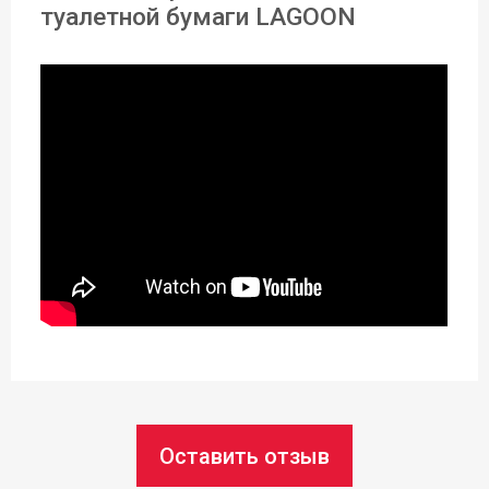
туалетной бумаги LAGOON
Для ванны
Материал:
Пластик
Диаметр ø:
15 см
Высота:
27 см - 42,5 см
Статус товара:
Есть в наличии
Страна регистрация бренда:
Оставить отзыв
Чехия