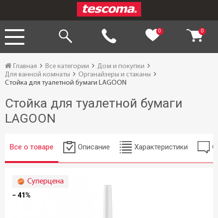
0
0
Главная
Все категории
Дом и покупки
Для ванной комнаты
Органайзеры и стаканы
Стойка для туалетной бумаги LAGOON
Стойка для туалетной бумаги
LAGOON
Все о товаре
Описание
Характеристики
О
Суперцена
− 41%