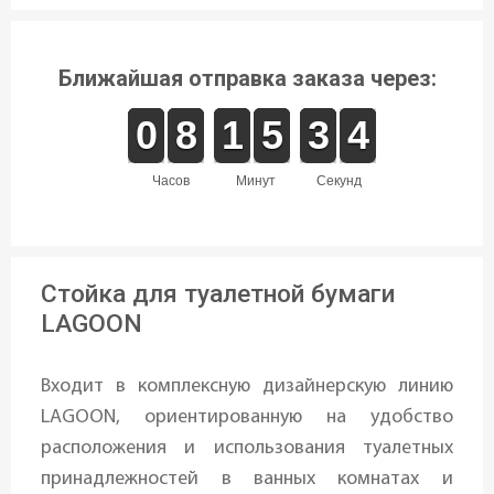
Ближайшая отправка заказа через:
9
9
0
0
7
7
8
8
1
1
1
1
4
4
5
5
2
2
3
3
4
3
4
часов
минут
секунд
Стойка для туалетной бумаги
LAGOON
Входит в комплексную дизайнерскую линию
LAGOON, ориентированную на удобство
расположения и использования туалетных
принадлежностей в ванных комнатах и