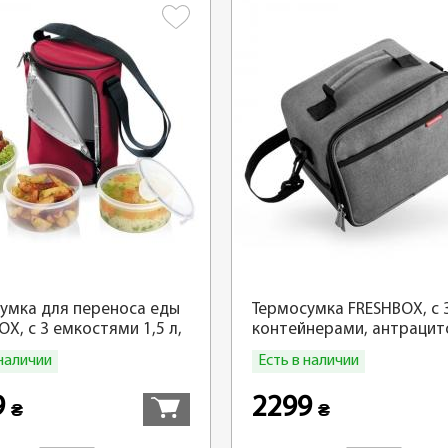
умка для переноса еды
Термосумка FRESHBOX, с 
OX, с 3 емкостями 1,5 л,
контейнерами, антрацит
вый
 наличии
Есть в наличии
Купить
9
2299
₴
₴