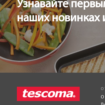
Узнавайте первы
наших новинках 
О 
О
Л