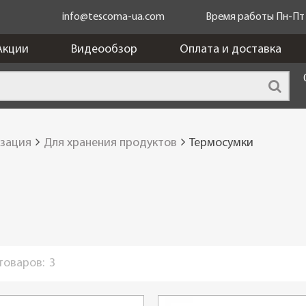
info@tescoma-ua.com
Время работы Пн-Пт c
Акции
Видеообзор
Оплата и доставка
изация
Для хранения продуктов
Термосумки
 товаров:
3