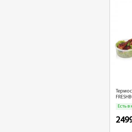
Термос
FRESHB
бордо
Есть в
249